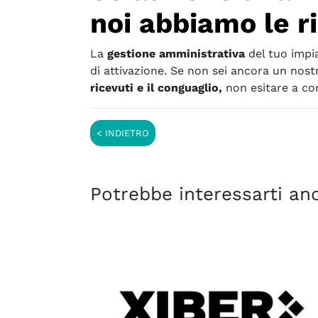
SERVIZI AVANZATI
noi abbiamo le r
FINANZIAMENTI E
AGEVOLAZIONI
La
gestione amministrativa
del tuo impi
di attivazione. Se non sei ancora un nostr
CASI DI SUCCESSO
ricevuti e il conguaglio,
non esitare a con
NEWS
CHI SIAMO
Potrebbe interessarti anc