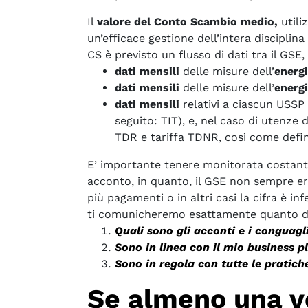
Il
valore del Conto Scambio medio,
utili
un’efficace gestione dell’intera disciplin
CS è previsto un flusso di dati tra il GSE, 
dati mensili
delle misure dell’
energ
dati mensili
delle misure dell’
energi
dati mensili
relativi a ciascun USSP 
seguito: TIT), e, nel caso di utenze 
TDR e tariffa TDNR, così come defin
E’ importante tenere monitorata costante
acconto, in quanto, il GSE non sempre ero
più pagamenti o in altri casi la cifra è in
ti comunicheremo esattamente quanto devi
Quali sono gli acconti e i congua
CONSULENZA ENERGETICA
Sono in linea con il mio business p
Sono in regola con tutte le pratich
SOLUZIONI INTEGRATE
Se almeno una vo