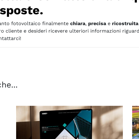
isposte.
anto fotovoltaico finalmente
chiara
,
precisa
e
ricostruita
o cliente e desideri ricevere ulteriori informazioni rigua
tattarci!
he...