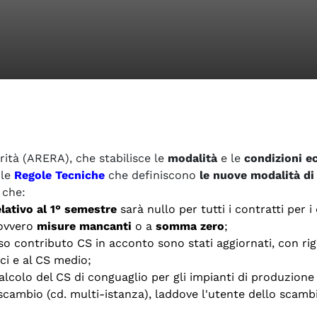
orità (ARERA), che stabilisce le
modalità
e le
condizioni 
 le
Regole Tecniche
che definiscono
le nuove modalità di 
 che:
lativo al 1° semestre
sarà nullo per tutti i contratti per i 
 ovvero
misure mancanti
o a
somma zero
;
sso contributo CS in acconto sono stati aggiornati, con r
ici e al CS medio;
alcolo del CS di conguaglio per gli impianti di produzione 
cambio (cd. multi-istanza), laddove l'utente dello scamb