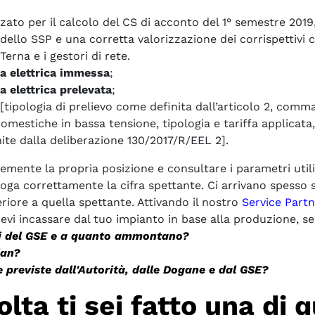
zzato per il calcolo del CS di acconto del 1° semestre 2019
a dello SSP e una corretta valorizzazione dei corrispettivi
Terna e i gestori di rete.
ia elettrica immessa
;
a elettrica prelevata
;
[tipologia di prelievo come definita dall’articolo 2, comma
domestiche in bassa tensione, tipologia e tariffa applicata
ite dalla deliberazione 130/2017/R/EEL 2].
mente la propria posizione e consultare i parametri utili
ga correttamente la cifra spettante. Ci arrivano spesso s
feriore a quella spettante. Attivando il nostro
Service Partn
 incassare dal tuo impianto in base alla produzione, se s
gli del GSE e a quanto ammontano?
lan?
e previste dall'Autorità, dalle Dogane e dal GSE?
lta ti sei fatto una di