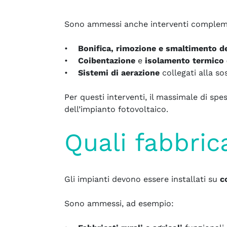
Sono ammessi anche interventi complement
•
Bonifica, rimozione e smaltimento d
CONSULENZA ENERGETICA
•
Coibentazione
e
isolamento termico 
•
Sistemi di aerazione
collegati alla so
SOLUZIONI INTEGRATE
Per questi interventi, il massimale di spe
dell’impianto fotovoltaico.
SERVIZI AVANZATI
Quali fabbric
FINANZIAMENTI E
AGEVOLAZIONI
CASI DI SUCCESSO
Gli impianti devono essere installati su
c
NEWS
CHI SIAMO
Sono ammessi, ad esempio: