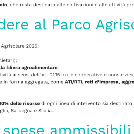
colo
, che resta destinato alle coltivazioni e alle attività pr
ere al Parco Agris
o Agrisolare 2026:
cietari);
la filiera agroalimentare
;
vità ai sensi dell’art. 2135 c.c. e cooperative o consorzi 
te in forma aggregata, come
ATI/RTI, reti d’impresa, aggr
40% delle risorse
di ogni linea di intervento sia destinato 
lia, Sardegna e Sicilia.
 spese ammissibili 