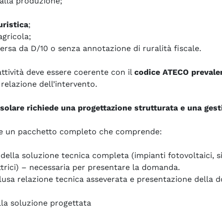
 alla produzione;
uristica
;
 agricola;
rsa da D/10 o senza annotazione di ruralità fiscale.
’attività deve essere coerente con il
codice ATECO prevale
 relazione dell’intervento.
isolare richiede una progettazione strutturata e una gest
ese un pacchetto completo che comprende:
della soluzione tecnica completa (impianti fotovoltaici, 
ettrici) – necessaria per presentare la domanda.
clusa relazione tecnica asseverata e presentazione della
la soluzione progettata