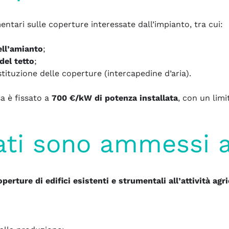
ari sulle coperture interessate dall’impianto, tra cui:
ell’amianto
;
del tetto
;
stituzione delle coperture (intercapedine d’aria).
sa è fissato a
700 €/kW di potenza installata
, con un lim
ati sono ammessi ag
operture di edifici esistenti e strumentali all’attività agr