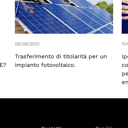
05/05/2021
11
Trasferimento di titolarità per un
Ip
E?
impianto fotovoltaico.
co
pe
en