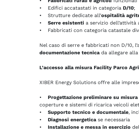
•
Fabbricati rurali e agricoli
funzionali
• Edifici accatastati in categoria
D/10
;
• Strutture dedicate all’
ospitalità agrit
•
Serre esistenti
a servizio dell’attività
• Fabbricati con categoria catastale dive
Nel caso di serre e fabbricati non D/10, l
documentazione tecnica
da allegare alla
L’accesso alla misura Facility Parco Agr
XIBER Energy Solutions offre alle impr
•
Progettazione preliminare su misura
coperture e sistemi di ricarica veicoli el
•
Supporto tecnico e documentale
, in
•
Diagnosi energetica
se necessaria
•
Installazione e messa in esercizio
del