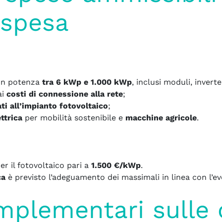
 spesa
n potenza
tra 6 kWp e 1.000 kWp
, inclusi moduli, inver
ai
costi di connessione alla rete
;
ti all’impianto fotovoltaico
;
ttrica
per mobilità sostenibile e
macchine agricole
.
er il fotovoltaico pari a
1.500 €/kWp
.
ca
è previsto l’adeguamento dei massimali in linea con l’ev
omplementari sulle 