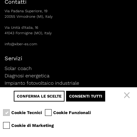
Contatti
Via Padana Superiore, 19
20055 Vimodrone (MI), Italy
Via Unità d'Italia, 16
41043 Formigine (MO), Italy
info@xiber-es.com
Servizi
Solar coach
Diagnosi energetica
Impianto fotovoltaico industriale
Finanziamenti e agevolazioni
CONFERMA LE SCELTE
CONSENTI TUTTI
Chi Siamo
Condizioni
Cookie Tecnici
Cookie Funzionali
Condizioni generali di acquisto
Cookie di Marketing
Social