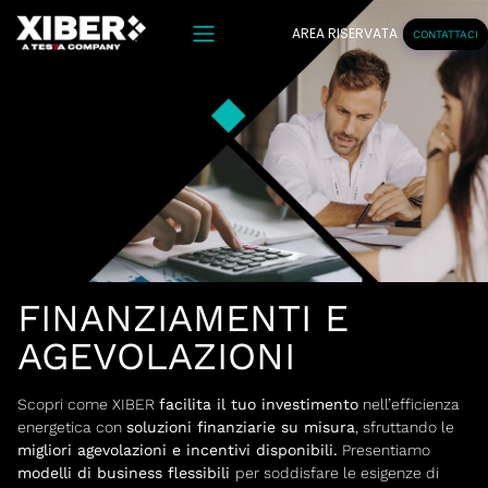
AREA RISERVATA
CONTATTACI
FINANZIAMENTI E
AGEVOLAZIONI
Scopri come XIBER
facilita il tuo investimento
nell’efficienza
energetica con
soluzioni finanziarie su misura
, sfruttando le
migliori agevolazioni e incentivi disponibili.
Presentiamo
modelli di business flessibili
per soddisfare le esigenze di