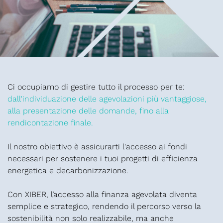
SOLUZIONI INTEGRATE
SERVIZI AVANZATI
FINANZIAMENTI E
AGEVOLAZIONI
Ci occupiamo di gestire tutto il processo per te:
dall'individuazione delle agevolazioni più vantaggiose,
CASI DI SUCCESSO
alla presentazione delle domande, fino alla
NEWS
rendicontazione finale.
CHI SIAMO
Il nostro obiettivo è assicurarti l'accesso ai fondi
necessari per sostenere i tuoi progetti di efficienza
energetica e decarbonizzazione.
Con XIBER, l’accesso alla finanza agevolata diventa
semplice e strategico, rendendo il percorso verso la
sostenibilità non solo realizzabile, ma anche